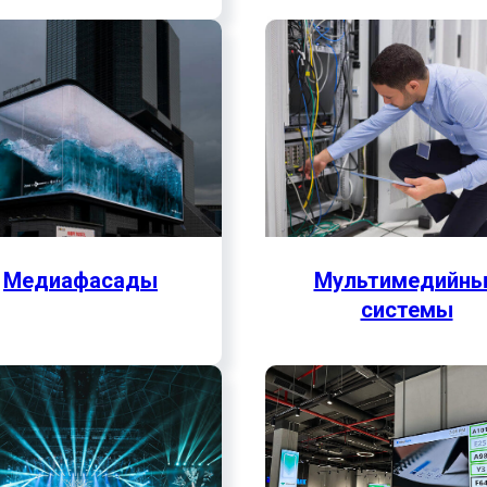
Медиафасады
Мультимедийны
системы