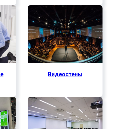
е
Видеостены