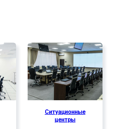
зволяет поддерживать
ных решений, а также
овня.
Ситуационные
центры