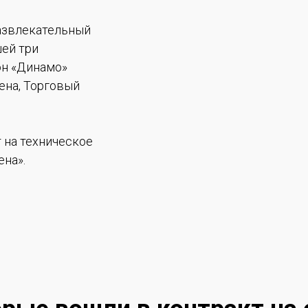
развлекательный
ей три
он «Динамо»
ена, Торговый
 на техническое
на».