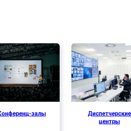
 специалистов компании Полисервис по
лексы профессиональных аудио-визуаль
овождать мероприятия высочайшего ур
Конференц-залы
Диспетчерские
центры