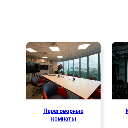
Опыт и квалификация
мультимедийные комп
сопр
Переговорные
комнаты