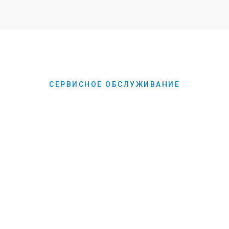
СЕРВИСНОЕ ОБСЛУЖИВАНИЕ
Обслуживание
разных типов
решений
Опыт и квалификация специалистов
компании Полисервис позволяет
поддерживать мультимедийные
комплексы профессиональных
аудио-визуальных решений, а также