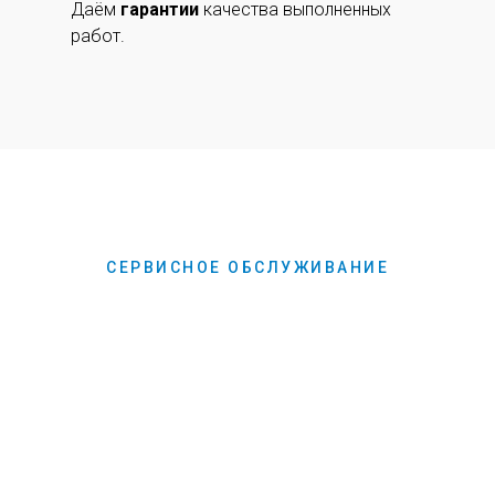
Даём
гарантии
качества выполненных
работ.
СЕРВИСНОЕ ОБСЛУЖИВАНИЕ
Обслуживание
разных типов
решений
Опыт и квалификация специалистов
компании Полисервис позволяет