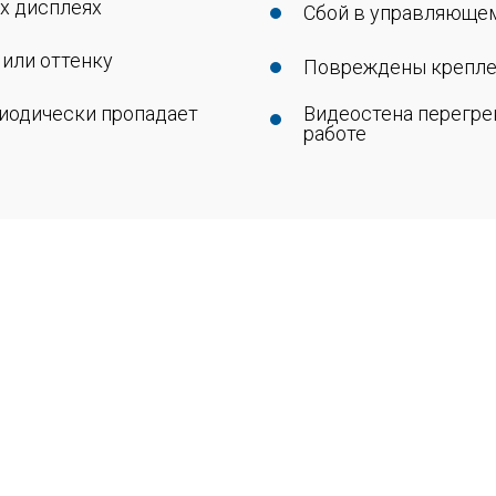
х дисплеях
Сбой в управляюще
 или оттенку
Повреждены креплен
риодически пропадает
Видеостена перегре
работе
центр PolyService готов п
слуги по ремонту видеост