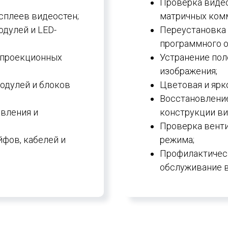
Проверка видео
сплеев видеостен;
матричных ком
дулей и LED-
Переустановка
программного о
 проекционных
Устранение пол
изображения;
одулей и блоков
Цветовая и ярк
Восстановление
авления и
конструкции ви
Проверка венти
фов, кабелей и
режима;
Профилактическ
обслуживание в