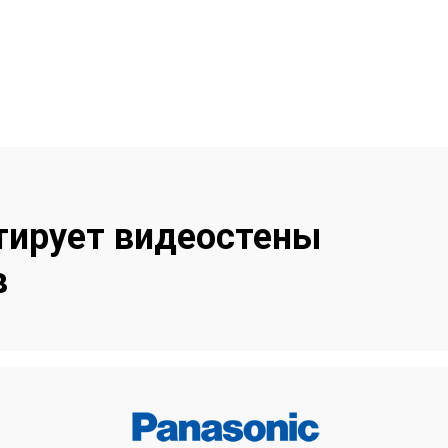
ние другим компаниям. Выбирая
и от результата.
тирует видеостены
в
Panasonic