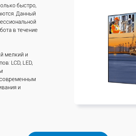
колько быстро,
аются. Данный
фессиональной
бота в течение
й мелкий и
в: LCD, LED,
м
 современным
ивания и