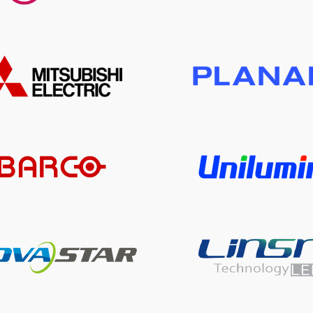
Mitsubishi
Planar
Barco
Unilumin
Novastar
Linsn