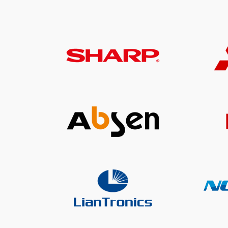
Sharp
Absen
LeanTronics