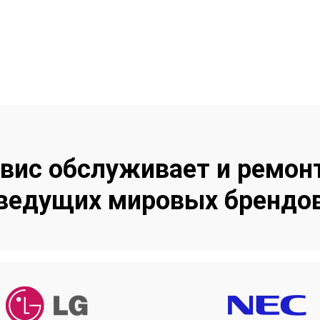
е не сможете доверить своё оборудова
те качество, скорость и приятные эмоци
вис обслуживает и ремон
ведущих мировых брендо
LG
NEC