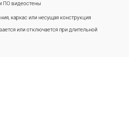
м ПО видеостены
ия, каркас или несущая конструкция
вается или отключается при длительной
редоставить
ен