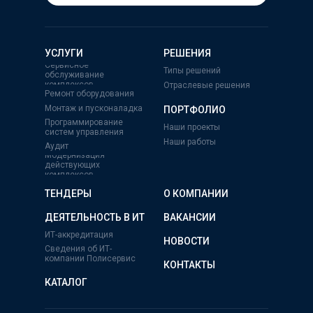
УСЛУГИ
РЕШЕНИЯ
Сервисное
Типы решений
обслуживание
комплексов
Отраслевые решения
Ремонт оборудования
Монтаж и пусконаладка
ПОРТФОЛИО
Программирование
Наши проекты
систем управления
Наши работы
Аудит
Модернизация
действующих
комплексов
ТЕНДЕРЫ
О КОМПАНИИ
ДЕЯТЕЛЬНОСТЬ В ИТ
ВАКАНСИИ
ИТ-аккредитация
НОВОСТИ
Сведения об ИТ-
компании Полисервис
КОНТАКТЫ
КАТАЛОГ